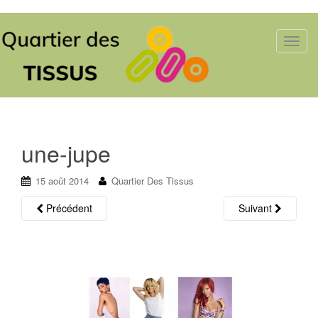
T
o
g
g
l
e
n
une-jupe
a
v
15 août 2014
Quartier Des Tissus
i
g
Précédent
Suivant
a
t
i
o
n