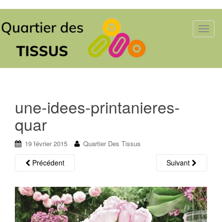
T
o
g
g
l
e
n
une-idees-printanieres-
a
quar
v
i
19 février 2015
Quartier Des Tissus
g
a
Précédent
Suivant
t
i
o
n