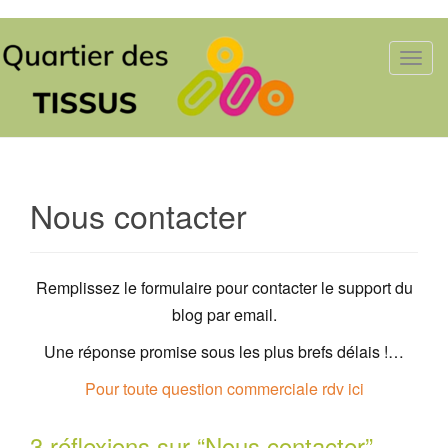
T
o
g
g
l
e
n
Nous contacter
a
v
i
Remplissez le formulaire pour contacter le support du
g
blog par email.
a
t
Une réponse promise sous les plus brefs délais !…
i
o
Pour toute question commerciale rdv ici
n
3 réflexions sur “
Nous contacter
”