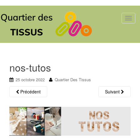
T
o
g
g
l
e
n
nos-tutos
a
v
25 octobre 2022
Quartier Des Tissus
i
g
Précédent
Suivant
a
t
i
o
n