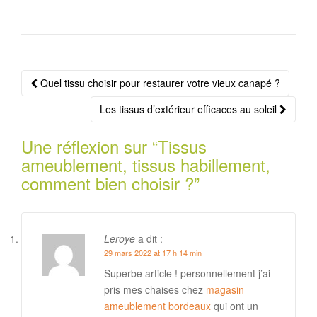
z
z
z
p
p
p
o
o
o
u
u
u
r
r
r
p
p
p
a
a
a
r
r
r
Navigation
t
t
t
Quel tissu choisir pour restaurer votre vieux canapé ?
a
a
a
g
g
g
Article
e
e
e
Les tissus d’extérieur efficaces au soleil
r
r
r
s
s
s
u
u
u
r
r
r
Une réflexion sur “
Tissus
F
P
W
a
i
h
ameublement, tissus habillement,
c
n
a
e
t
t
comment bien choisir ?
”
b
e
s
o
r
A
o
e
p
k
s
p
(
t
(
o
(
o
u
o
u
v
u
v
Leroye
a dit :
r
v
r
29 mars 2022 at 17 h 14 min
e
r
e
d
e
d
a
d
a
Superbe article ! personnellement j’ai
n
a
n
s
n
s
pris mes chaises chez
magasin
u
s
u
ameublement bordeaux
qui ont un
n
u
n
e
n
e