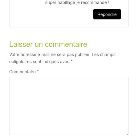
super habillage je recommande !
n
e
n
o
n
o
u
o
u
v
u
v
Répondre
e
v
e
l
e
l
l
l
l
e
l
e
f
e
f
e
f
e
n
e
n
Laisser un commentaire
ê
n
ê
t
ê
t
r
t
r
Votre adresse e-mail ne sera pas publiée.
Les champs
e
r
e
)
e
)
obligatoires sont indiqués avec
*
)
Commentaire
*